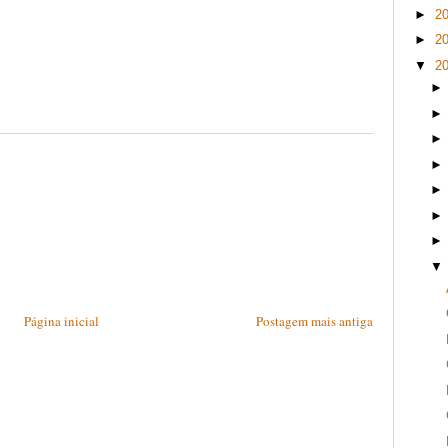
►
2
►
2
▼
2
Página inicial
Postagem mais antiga