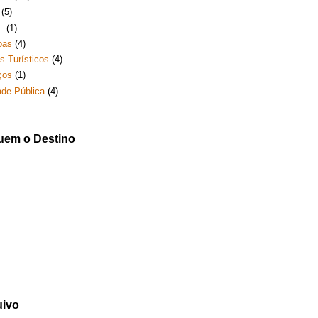
(5)
.
(1)
oas
(4)
s Turísticos
(4)
ços
(1)
dade Pública
(4)
uem o Destino
uivo