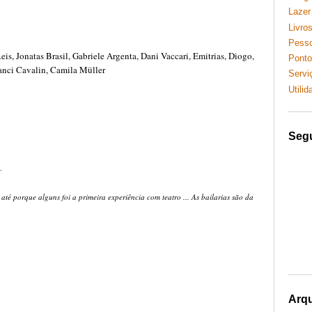
Lazer
Livros
Pess
eis, Jonatas Brasil, Gabriele Argenta, Dani Vaccari, Emitrias, Diogo,
Ponto
ranci Cavalin, Camila Müller
Servi
Utili
Seg
.
é porque alguns foi a primeira experiência com teatro ... As bailarias são da
Arq