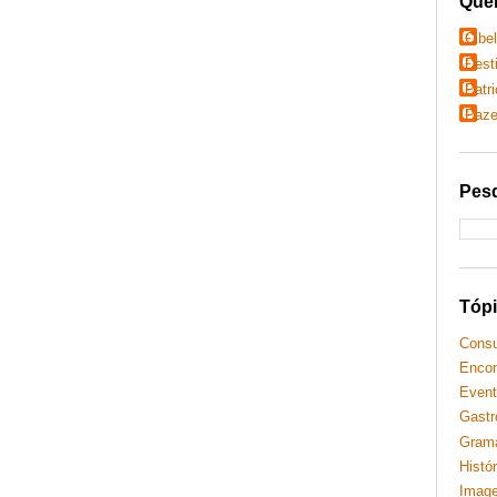
Que
Cibe
Dest
Patr
Paze
Pesq
Tóp
Cons
Encon
Event
Gastr
Grama
Histó
Imag