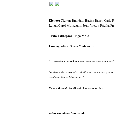
Elenco:
Cleiton
Brandão, Batina Basei, Carla R
Luiza, Carol Mulazzani, João Victor, Pricila, F
Texto e direção:
Tiago Melo
Coreografias:
Neusa Martinotto
" ... esse é meu trabalho e tento sempre fazer o melhor"
"O elenco de teatro não trabalha em um mesmo grupo, at
academia Neusa Martinotto. "
Cleiton Brandão
(o Mico do Universo Verde).
palavras-chave/keywords