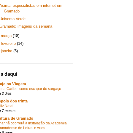
Acima: especialistas em internet em
Gramado
Universo Verde
Gramado: imagens da semana
►
março
(18)
►
fevereiro
(14)
►
janeiro
(5)
s daqui
iaje na Viagem
erta Caribe: como escapar do sargaço
 2 dias
pois dos trinta
liz Natal
 7 meses
ultura de Gramado
anhã ocorrerá a instalação da Academia
amadense de Letras e Artes
 6 anos