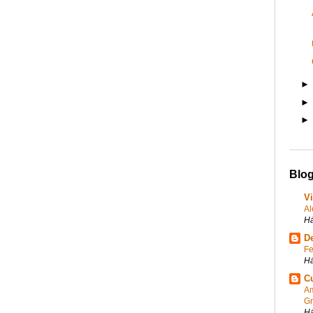
Blog
V
Al
Há
De
Fe
Há
C
Am
Gr
Há