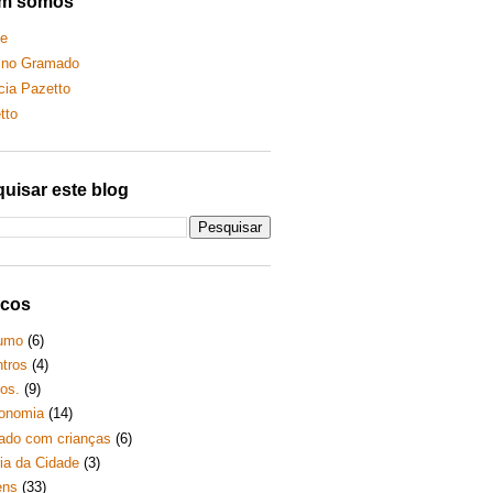
m somos
le
ino Gramado
icia Pazetto
tto
uisar este blog
icos
umo
(6)
tros
(4)
os.
(9)
onomia
(14)
do com crianças
(6)
ria da Cidade
(3)
ens
(33)