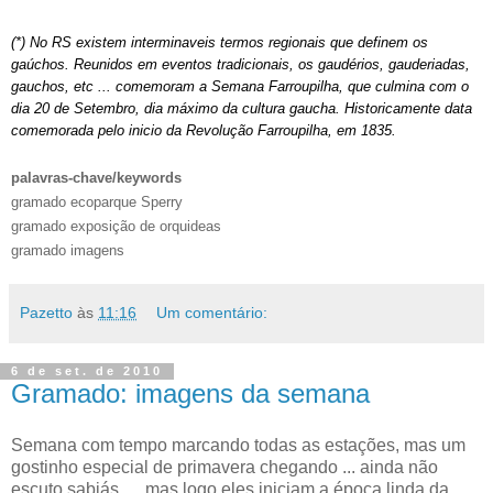
(*) No RS existem interminaveis termos regionais que definem os
gaúchos. Reunidos em eventos tradicionais, os gaudérios, gauderiadas,
gauchos, etc ... comemoram a Semana Farroupilha, que culmina com o
dia 20 de Setembro, dia máximo da cultura gaucha. Historicamente data
comemorada pelo inicio da Revolução Farroupilha, em 1835.
palavras-chave/keywords
gramado ecoparque Sperry
gramado exposição de orquideas
gramado imagens
Pazetto
às
11:16
Um comentário:
6 de set. de 2010
Gramado: imagens da semana
Semana com tempo marcando todas as estações, mas um
gostinho especial de primavera chegando ... ainda não
escuto sabiás .... mas logo eles iniciam a época linda da