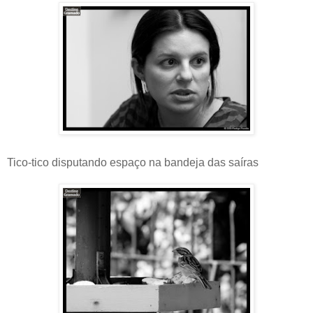
Tico-tico disputando espaço na bandeja das saíras